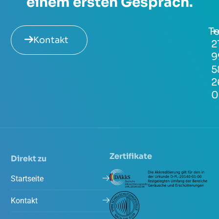
einem ersten Gespräch.
Te
+
Kontakt
2
9
5
2
0
Zertifikate
Direkt zu
Startseite
Kontakt