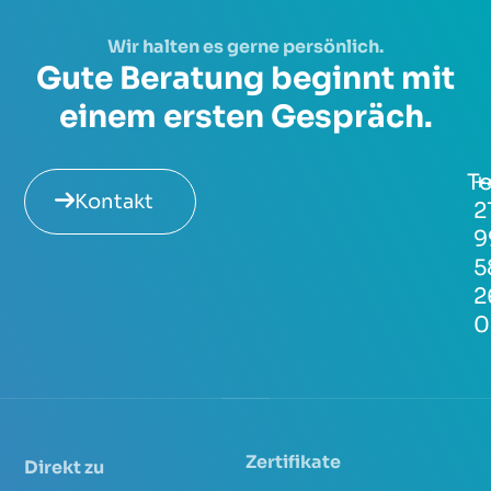
Wir halten es gerne persönlich.
Gute Beratung beginnt mit
einem ersten Gespräch.
Te
+
Kontakt
2
9
5
2
0
Zertifikate
Direkt zu