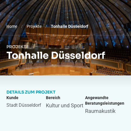
Home
/
Projekte
/
Tonhalle Düsseldorf
PROJEKTE
Tonhalle Düsseldorf
DETAILS ZUM PROJEKT
Kunde
Bereich
Angewandte
Beratungsleistungen
Stadt Düsseldorf
Kultur und Sport
Raumakustik