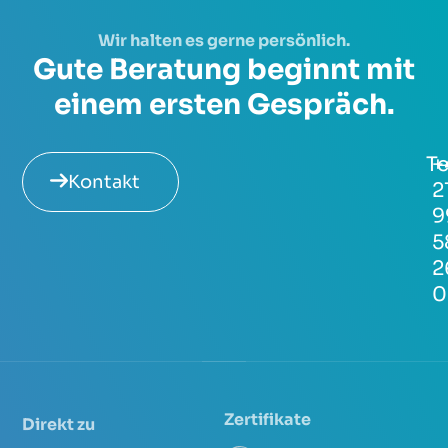
Wir halten es gerne persönlich.
Gute Beratung beginnt mit
einem ersten Gespräch.
Te
+
Kontakt
2
9
5
2
0
Zertifikate
Direkt zu