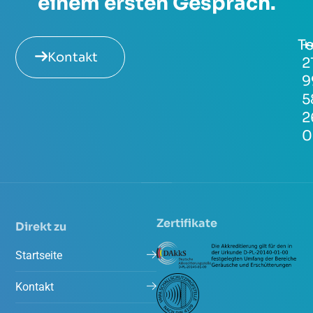
einem ersten Gespräch.
Te
+
Kontakt
2
9
5
2
0
Zertifikate
Direkt zu
Startseite
Kontakt