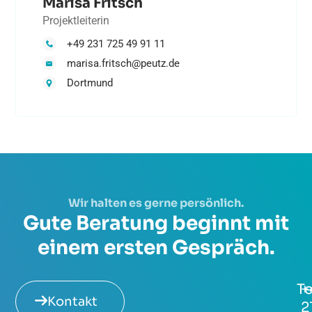
Marisa Fritsch
Projektleiterin
+49 231 725 49 91 11
marisa.fritsch@peutz.de
Dortmund
Wir halten es gerne persönlich.
Gute Beratung beginnt mit
einem ersten Gespräch.
Te
+
Kontakt
2