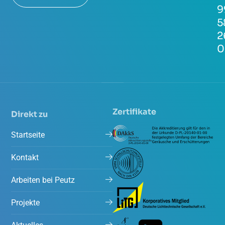
9
5
2
0
Zertifikate
Direkt zu
Startseite
Kontakt
Arbeiten bei Peutz
Projekte