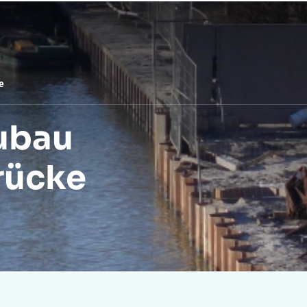
ung
Aktuelles
Webinar-Reihe
Peutz
e
ubau
rücke