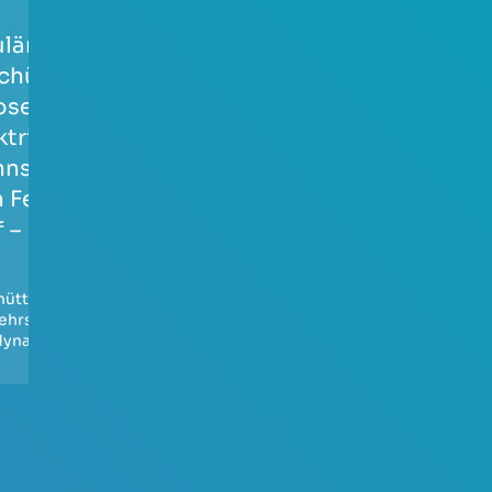
ulärm- und
Premier Inn –
schütterungspro
Hotel, Lübeck,
se zur
Erschütterungstec
ktrifizierung der
hnische
hnstrecke 6362
Abnahmemessung
 Feilitzsch nach
 – BA 21.1
Erschütterungsschutz
,
Baudynamik
hütterungsschutz
,
ehrslärm
,
dynamik