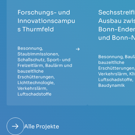
Forschungs- und
Sechsstreif
Innovationscampu
Ausbau zwi
s Thurmfeld
Bonn-Ende
und Bonn-
Besonnung
,
Staubimmissionen
,
Besonnung
,
Baul
Schallschutz
,
Sport- und
bauzeitliche
Freizeitlärm
,
Baulärm und
Erschütterungen
bauzeitliche
Verkehrslärm
,
Kl
Erschütterungen
,
Luftschadstoffe
,
Lichttechnologie
,
Baudynamik
Verkehrslärm
,
Luftschadstoffe
Alle Projekte