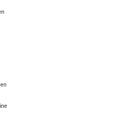
en
,
hen
ine