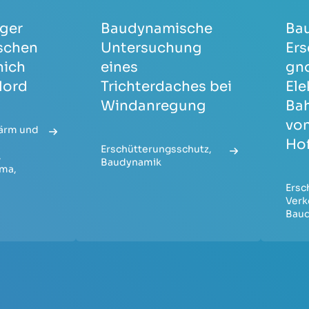
iger
Baudynamische
Ba
schen
Untersuchung
Er
nich
eines
gno
Nord
Trichterdaches bei
Ele
Windanregung
Ba
von
ärm und
Hof
Erschütterungsschutz
,
,
Baudynamik
ima
,
Ersc
Verk
Bau