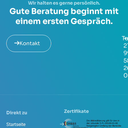
Wir halten es gerne persönlich.
Gute Beratung beginnt mit
einem ersten Gespräch.
Te
+
Kontakt
2
9
5
2
0
Zertifikate
Direkt zu
Startseite