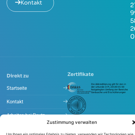
Kontakt
2
9
5
2
0
Zertifikate
Direkt zu
Startseite
Kontakt
Arbeiten bei Peutz
Zustimmung verwalten
Projekte
Um Ihnen ein optimales Erlebnis zu bieten, verwenden wir Technologien wie