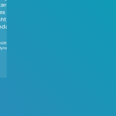
tersuchung
Erschütterungspro
es
gnose zur
chterdaches bei
Elektrifizierung der
ndanregung
Bahnstrecke 6362
von Feilitzsch nach
Hof – BA 21.1
hütterungsschutz
,
dynamik
Erschütterungsschutz
,
Verkehrslärm
,
Baudynamik