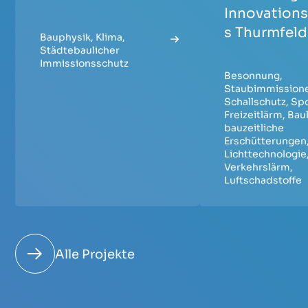
Innovation
s Thurmfeld
Bauphysik
,
Klima
,
Städtebaulicher
Immissionsschutz
Besonnung
,
Staubimmission
Schallschutz
,
Spo
Freizeitlärm
,
Bau
bauzeitliche
Erschütterungen
Lichttechnologie
Verkehrslärm
,
Luftschadstoffe
Alle Projekte