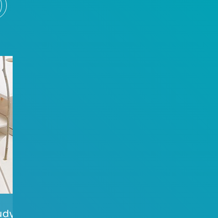
udynamische
Baulärm- und