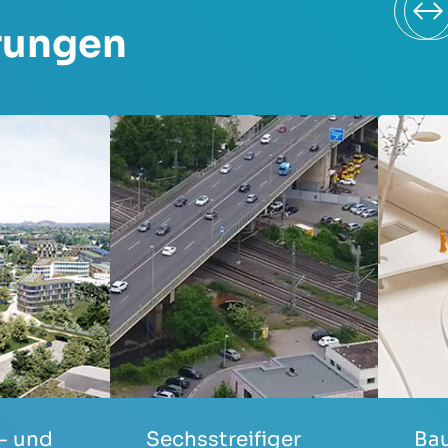
rungen
- und
Sechsstreifiger
Ba