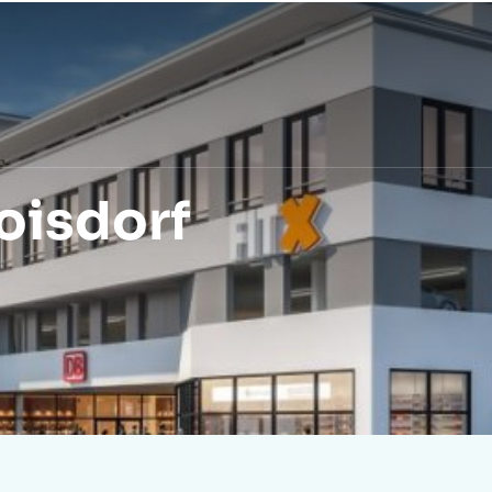
ung
Aktuelles
Webinar-Reihe
Peutz
oisdorf