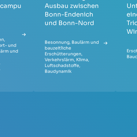
scampu
Ausbau zwischen
Un
Bonn-Endenich
ein
und Bonn-Nord
Tri
Wi
en
,
Besonnung
,
Baulärm und
rt- und
bauzeitliche
Ersc
lärm und
Erschütterungen
,
Bau
Verkehrslärm
,
Klima
,
,
Luftschadstoffe
,
,
Baudynamik