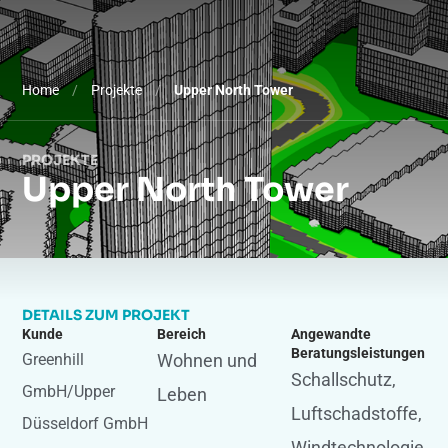
Home
/
Projekte
/
Upper North Tower
PROJEKTE
Upper North Tower
DETAILS ZUM PROJEKT
Kunde
Bereich
Angewandte
Beratungsleistungen
Greenhill
Wohnen und
Schallschutz
,
GmbH/Upper
Leben
Luftschadstoffe
,
Düsseldorf GmbH
Windtechnologie