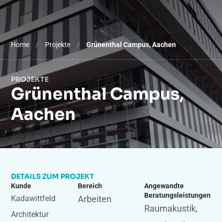
Home
/
Projekte
/
Grünenthal Campus, Aachen
PROJEKTE
Grünenthal Campus,
Aachen
DETAILS ZUM PROJEKT
Kunde
Bereich
Angewandte
Beratungsleistungen
Kadawittfeld
Arbeiten
Raumakustik
,
Architektur