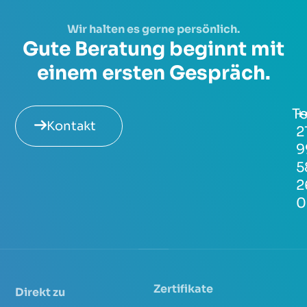
Wir halten es gerne persönlich.
Gute Beratung beginnt mit
einem ersten Gespräch.
Te
+
Kontakt
2
9
5
2
0
Zertifikate
Direkt zu