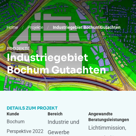
Home
/
Projekte
/
Industriegebiet Bochum Gutachten
PROJEKTE
Industriegebiet
Bochum Gutachten
DETAILS ZUM PROJEKT
Kunde
Bereich
Angewandte
Beratungsleistungen
Bochum
Industrie und
Lichtimmission
,
Perspektive 2022
Gewerbe