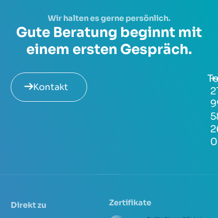
Wir halten es gerne persönlich.
Gute Beratung beginnt mit
einem ersten Gespräch.
Te
+
Kontakt
2
9
5
2
0
Zertifikate
Direkt zu