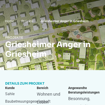
Home
/
Projekte
/
Griesheimer Anger in Griesheim
PROJEKTE
Griesheimer Anger in
Griesheim
DETAILS ZUM PROJEKT
Kunde
Bereich
Angewandte
Beratungsleistungen
Sahle
Wohnen und
Besonnung
,
Baubetreuungsgesellschaft
Leben