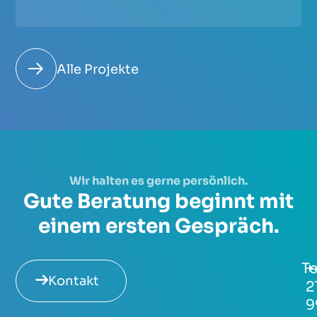
Alle Projekte
Wir halten es gerne persönlich.
Gute Beratung beginnt mit
einem ersten Gespräch.
Te
+
Kontakt
2
9