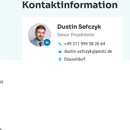
Kontaktinformation
Dustin Sefczyk
Senior Projektleiter
+49 211 999 58 26 64
dustin.sefczyk@peutz.de
Düsseldorf
en
e