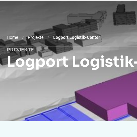
Was wir tun
Ausstatt
Home
/
Projekte
/
Logport Logistik-Center
PROJEKTE
Logport Logistik