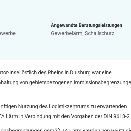
Angewandte Beratungsleistungen
Gewerbe
Gewerbelärm
,
Schallschutz
or-Insel östlich des Rheins in Duisburg war eine
inhaltung von gebietsbezogenen Immissionsbegrenzung
ukünftigen Nutzung des Logistikzentrums zu erwartenden
 Lärm in Verbindung mit den Vorgaben der DIN 9613-2.
ssionsbegrenzungen gemäß TA Lärm werden von Peutz di