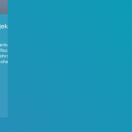
ajekt-Promenade
Ausbau der A4
zwischen dem
Autobahnkreuz
erbelärm
,
Köln- Süd und
llschutz
,
ehrslärm
,
dem
schadstoffe
Autobahnkreuz
Köln-Gremberg
Verkehrslärm
,
Luftschadstoffe