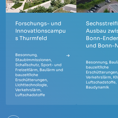
Forschungs- und
Sechsstreif
Innovationscampu
Ausbau zwi
s Thurmfeld
Bonn-Ende
und Bonn-
Besonnung
,
Staubimmissionen
,
Besonnung
,
Baul
Schallschutz
,
Sport- und
bauzeitliche
Freizeitlärm
,
Baulärm und
Erschütterungen
bauzeitliche
Verkehrslärm
,
Kl
Erschütterungen
,
Luftschadstoffe
,
Lichttechnologie
,
Baudynamik
Verkehrslärm
,
Luftschadstoffe