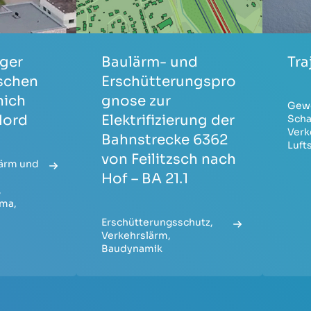
iger
Baulärm- und
Tr
schen
Erschütterungspro
nich
gnose zur
Gew
Nord
Elektrifizierung der
Scha
Verk
Bahnstrecke 6362
Luft
von Feilitzsch nach
ärm und
Hof – BA 21.1
,
ima
,
Erschütterungsschutz
,
Verkehrslärm
,
Baudynamik