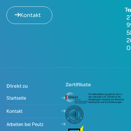
Te
+
Kontakt
2
9
5
2
0
Zertifikate
Direkt zu
Startseite
Kontakt
Arbeiten bei Peutz