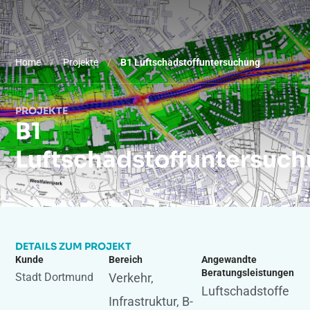
Home
/
Projekte
/
B1 Luftschadstoffuntersuchung
PROJEKTE
B1
Luftschadstoffuntersuc
DETAILS ZUM PROJEKT
Kunde
Bereich
Angewandte
Beratungsleistungen
Stadt Dortmund
Verkehr,
Luftschadstoffe
Infrastruktur, B-