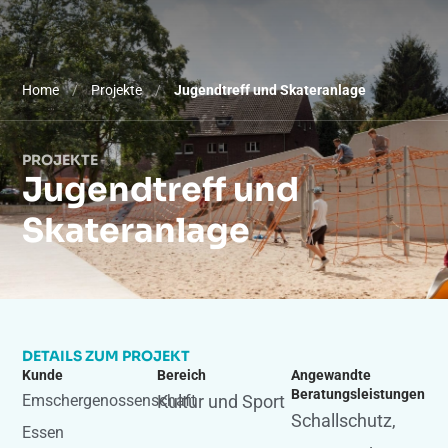
Home
/
Projekte
/
Jugendtreff und Skateranlage
PROJEKTE
Jugendtreff und
Skateranlage
DETAILS ZUM PROJEKT
Kunde
Bereich
Angewandte
Beratungsleistungen
Emschergenossenschaft
Kultur und Sport
Schallschutz
,
Essen