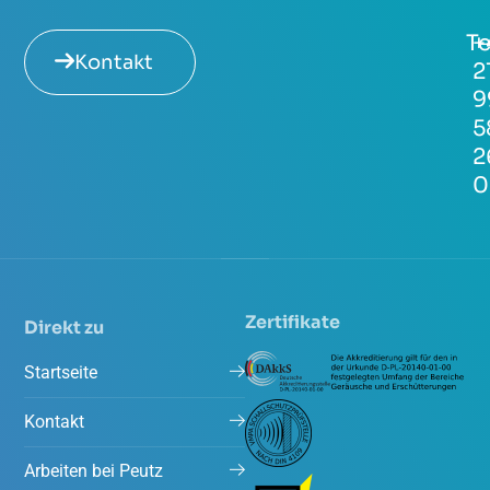
Te
+
Kontakt
2
9
5
2
0
Zertifikate
Direkt zu
Startseite
Kontakt
Arbeiten bei Peutz