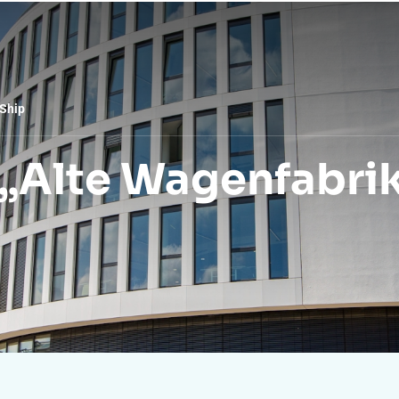
ung
Aktuelles
Webinar-Reihe
Peutz
Ship
Alte Wagenfabri