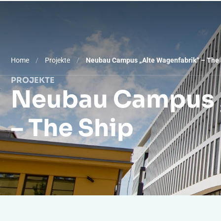
Was wir tun
Ausstatt
Home
/
Projekte
/
Neubau Campus „Alte Wagenfabrik“ – The 
PROJEKTE
Neubau Campus „
– The Ship