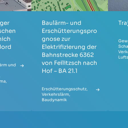
iger
Baulärm- und
Tr
schen
Erschütterungspro
nich
gnose zur
Gew
Nord
Elektrifizierung der
Scha
Verk
Bahnstrecke 6362
Luft
von Feilitzsch nach
ärm und
Hof – BA 21.1
,
ima
,
Erschütterungsschutz
,
Verkehrslärm
,
Baudynamik