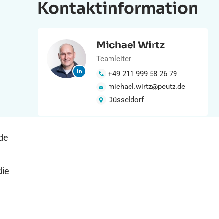
Kontaktinformation
Michael Wirtz
Teamleiter
+49 211 999 58 26 79
michael.wirtz@peutz.de
Düsseldorf
de
die