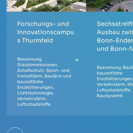
Forschungs- und
Sechsstreif
Innovationscampu
Ausbau zwi
s Thurmfeld
Bonn-Ende
und Bonn-
Besonnung
,
Staubimmissionen
,
Besonnung
,
Baul
Schallschutz
,
Sport- und
bauzeitliche
Freizeitlärm
,
Baulärm und
Erschütterungen
bauzeitliche
Verkehrslärm
,
Kl
Erschütterungen
,
Luftschadstoffe
,
Lichttechnologie
,
Baudynamik
Verkehrslärm
,
Luftschadstoffe