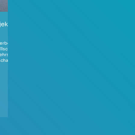
ajekt-Promenade
Ausbau der A4
zwischen dem
Autobahnkreuz
erbelärm
,
Köln- Süd und
llschutz
,
ehrslärm
,
dem
schadstoffe
Autobahnkreuz
Köln-Gremberg
Verkehrslärm
,
Luftschadstoffe