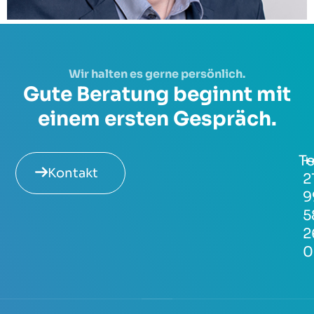
Wir halten es gerne persönlich.
Gute Beratung beginnt mit
einem ersten Gespräch.
Te
+
Kontakt
2
9
5
2
0