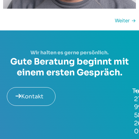
Weiter
→
Wir halten es gerne persönlich.
Gute Beratung beginnt mit
einem ersten Gespräch.
Te
+
Kontakt
2
9
5
2
0