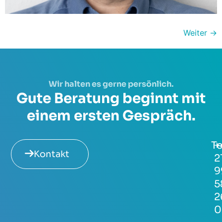
Weiter
→
Wir halten es gerne persönlich.
Gute Beratung beginnt mit
einem ersten Gespräch.
Te
+
Kontakt
2
9
5
2
0