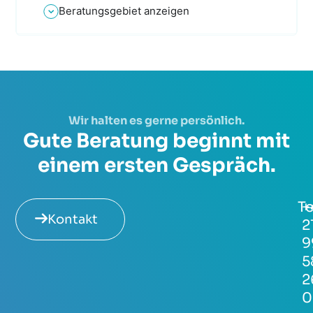
Beratungsgebiet anzeigen
Wir halten es gerne persönlich.
Gute Beratung beginnt mit
einem ersten Gespräch.
Te
+
Kontakt
2
9
5
2
0