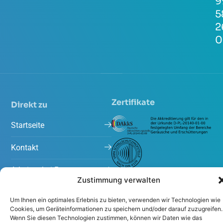
9
5
2
0
Zertifikate
Direkt zu
Startseite
Kontakt
Arbeiten bei Peutz
Zustimmung verwalten
Projekte
Um Ihnen ein optimales Erlebnis zu bieten, verwenden wir Technologien wie
Cookies, um Geräteinformationen zu speichern und/oder darauf zuzugreifen.
Aktuelles
Wenn Sie diesen Technologien zustimmen, können wir Daten wie das