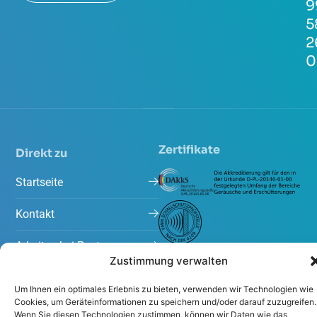
9
5
2
0
Zertifikate
Direkt zu
Startseite
Kontakt
Arbeiten bei Peutz
Zustimmung verwalten
Projekte
Um Ihnen ein optimales Erlebnis zu bieten, verwenden wir Technologien wie
Cookies, um Geräteinformationen zu speichern und/oder darauf zuzugreifen.
Aktuelles
Wenn Sie diesen Technologien zustimmen, können wir Daten wie das