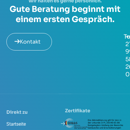
Wir halten es gerne persönlich.
Gute Beratung beginnt mit
einem ersten Gespräch.
Te
+
Kontakt
2
9
5
2
0
Zertifikate
Direkt zu
Startseite