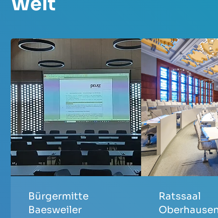
Welt
Bürgermitte
Ratssaal
Baesweiler
Oberhause