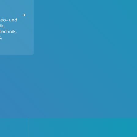
deo- und
ik
,
technik
,
k
,