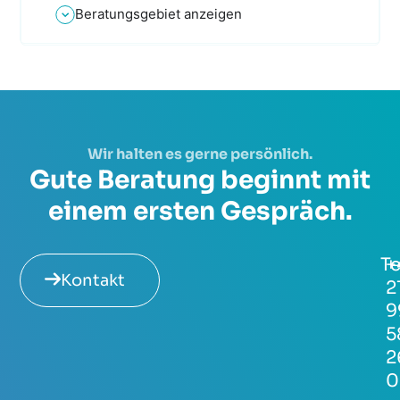
Beratungsgebiet anzeigen
Wir halten es gerne persönlich.
Gute Beratung beginnt mit
einem ersten Gespräch.
Te
+
Kontakt
2
9
5
2
0