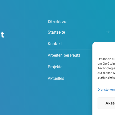
Direkt zu
t
Startseite
Kontakt
Arbeiten bei Peutz
Um Ihnen ei
um Gerätein
Projekte
Technologie
auf dieser W
zurückziehe
Aktuelles
Dienste ver
Akze