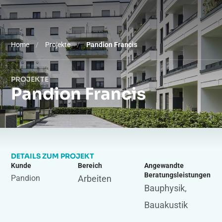
Home
/
Projekte
/
Pandion Francis
PROJEKTE
Pandion Francis
DETAILS ZUM PROJEKT
Kunde
Bereich
Angewandte
Beratungsleistungen
Pandion
Arbeiten
Bauphysik
,
Bauakustik