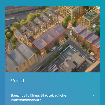
Veedl
Bauphysik
,
Klima
,
Städtebaulicher
Immissionsschutz