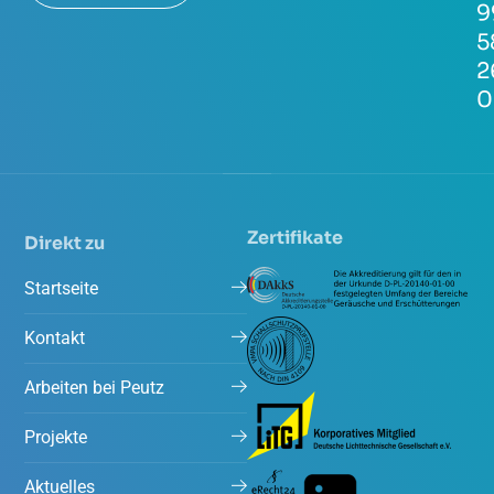
9
5
2
0
Zertifikate
Direkt zu
Startseite
Kontakt
Arbeiten bei Peutz
Projekte
Aktuelles