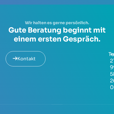
Wir halten es gerne persönlich.
Gute Beratung beginnt mit
einem ersten Gespräch.
Te
+
Kontakt
2
9
5
2
0