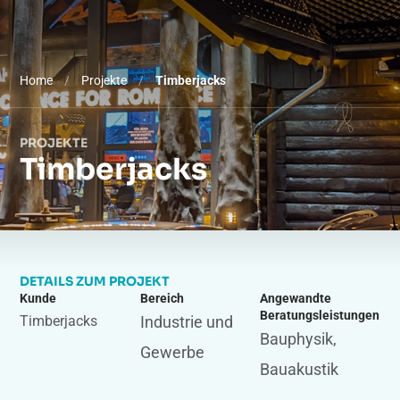
Home
/
Projekte
/
Timberjacks
PROJEKTE
Timberjacks
DETAILS ZUM PROJEKT
Kunde
Bereich
Angewandte
Beratungsleistungen
Timberjacks
Industrie und
Bauphysik
,
Gewerbe
Bauakustik