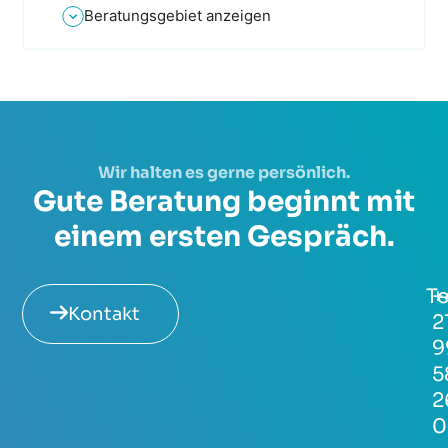
Beratungsgebiet anzeigen
Wir halten es gerne persönlich.
Gute Beratung beginnt mit
einem ersten Gespräch.
Te
+
Kontakt
2
9
5
2
0